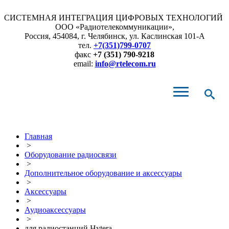
СИСТЕМНАЯ ИНТЕГРАЦИЯ ЦИФРОВЫХ ТЕХНОЛОГИЙ
ООО «Радиотелекоммуникации»,
Россия, 454084, г. Челябинск, ул. Каслинская 101-А
тел.
+7(351)799-0707
Проектирование, монтаж и наладка
Реализованные проекты
Контакты
Решения
Каталог
Услуги
факс
+7 (351) 790-9218
email:
info@rtelecom.ru
Главная
>
Оборудование радиосвязи
>
Дополнительное оборудование и аксессуары
>
Аксессуары
>
Аудиоаксессуары
>
для радиостанций Hytera